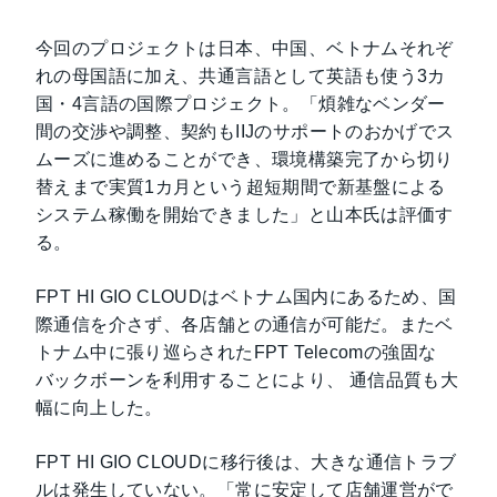
今回のプロジェクトは日本、中国、ベトナムそれぞ
れの母国語に加え、共通言語として英語も使う3カ
国・4言語の国際プロジェクト。「煩雑なベンダー
間の交渉や調整、契約もIIJのサポートのおかげでス
ムーズに進めることができ、環境構築完了から切り
替えまで実質1カ月という超短期間で新基盤による
システム稼働を開始できました」と山本氏は評価す
る。
FPT HI GIO CLOUDはベトナム国内にあるため、国
際通信を介さず、各店舗との通信が可能だ。またベ
トナム中に張り巡らされたFPT Telecomの強固な
バックボーンを利用することにより、 通信品質も大
幅に向上した。
FPT HI GIO CLOUDに移行後は、大きな通信トラブ
ルは発生していない。「常に安定して店舗運営がで