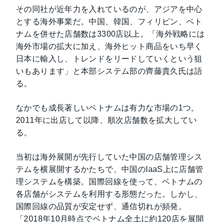
その同社が近年力を入れているのが、アジアを中心
とする海外事業だ。中国、韓国、フィリピン、ベト
ナムを併せた店舗数は3300店以上。「海外戦略には
海外市場の拡大に加え、海外ヒット商品をいち早く
日本に輸入し、トレンドをリードしていくという狙
いもあります」と本部システム部の齊藤貴久氏は語
る。
なかでも成長著しいベトナムは有力な市場の1つ。
2011年に出店して以降、順次店舗数を拡大してい
る。
当初は海外展開が先行していた中国の店舗管理シス
テムを横展開するかたちで、中国のIaaS上に店舗管
理システムを構築。国際回線を使って、ベトナムの
各店舗がシステムを利用する形態だった。しかし、
国際回線の品質が安定せず、通信切れが頻発。
「2018年10月時点でベトナム全土に約120店を展開