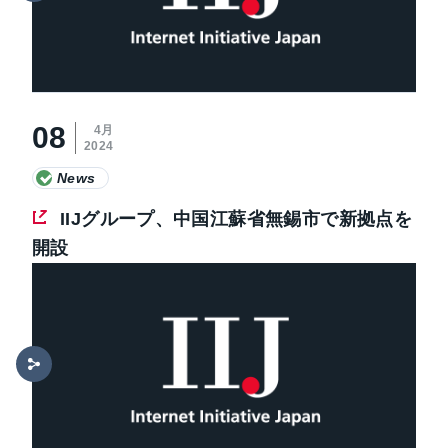
08
4月
2024
News
IIJグループ、中国江蘇省無錫市で新拠点を
開設